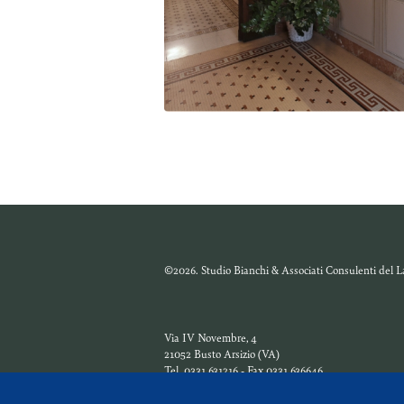
©2026. Studio Bianchi & Associati Consulenti del Lavor
Via IV Novembre, 4
21052 Busto Arsizio (VA)
Tel. 0331 631216 - Fax 0331 636646
P.IVA 03925160123