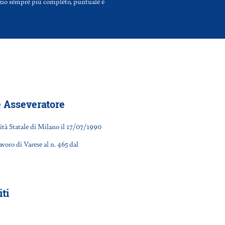
vizio sempre più completo, puntuale e
e Asseveratore
ità Statale di Milano il 17/07/1990
avoro di Varese al n. 465 dal
ti