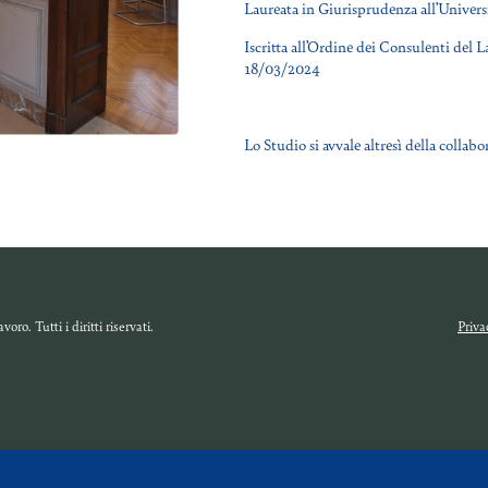
Laureata in Giurisprudenza all’Univers
Iscritta all’Ordine dei Consulenti del L
18/03/2024
Lo Studio si avvale altresì della collabor
o. Tutti i diritti riservati.
Priva